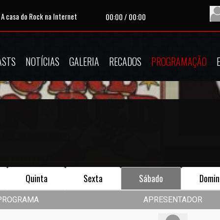
 A casa do Rock na Internet
Tocando agora:
|
A
00:00
/
00:00
ASTS
NOTÍCIAS
GALERIA
RECADOS
PROGRAMAÇÃO
Quinta
Sexta
Sábado
Domin
PROGRAMA
APRESENTADOR