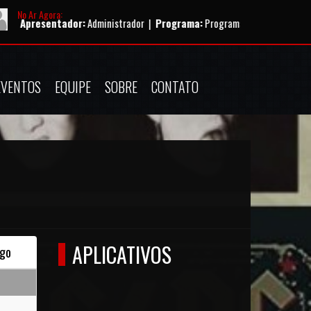
No Ar Agora:
presentador:
Administrador |
Programa:
Programação musical |
Horário:
EVENTOS
EQUIPE
SOBRE
CONTATO
APLICATIVOS
go