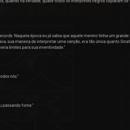
os, quando na verdade, quase todos os intérpretes negros copiaram os t
ecords. Naquela época eu já sabia que aquele menino tinha um grande 
a, sua maneira de interpretar uma canção, era tão única quanto Sinat
veria limites para sua inventividade."
todos nós."
tou passando fome."