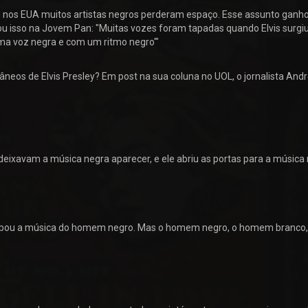
u nos EUA muitos artistas negros perderam espaço. Esse assunto ganh
ou isso na Jovem Pan: "Muitas vozes foram tapadas quando Elvis surgiu
ma voz negra e com um ritmo negro'"
âneos de Elvis Presley? Em post na sua coluna no UOL, o jornalista And
o deixavam a música negra aparecer, e ele abriu as portas para a música 
Roubou a música do homem negro. Mas o homem negro, o homem branco,