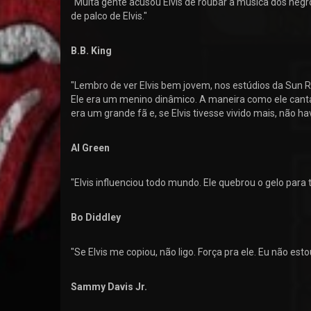
"Muita gente acusou Elvis de roubar a música dos negr
de palco de Elvis."
B.B. King
"Lembro de ver Elvis bem jovem, nos estúdios da Sun R
Ele era um menino dinâmico. A maneira como ele cantav
era um grande fã e, se Elvis tivesse vivido mais, não ha
Al Green
"Elvis influenciou todo mundo. Ele quebrou o gelo para 
Bo Diddley
"Se Elvis me copiou, não ligo. Força pra ele. Eu não es
Sammy Davis Jr.