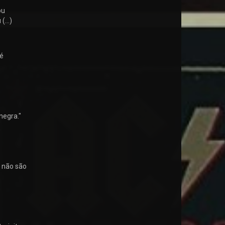
ou
 (…)
ré
negra."
 não são