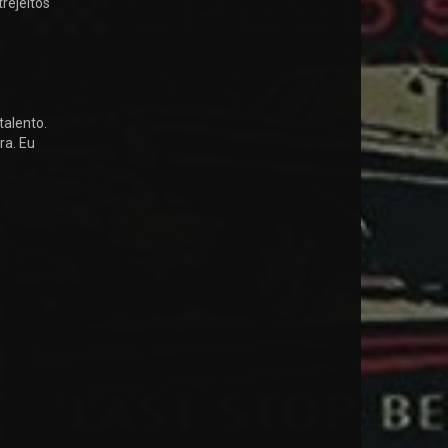
rejeitos
talento.
ra. Eu